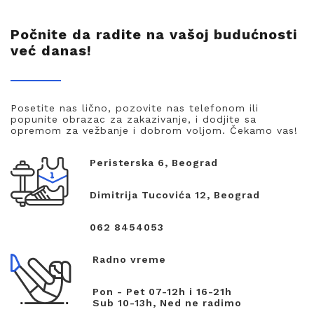
Počnite da radite na vašoj budućnosti
već danas!
Posetite nas lično, pozovite nas telefonom ili
popunite obrazac za zakazivanje, i dodjite sa
opremom za vežbanje i dobrom voljom. Čekamo vas!
Peristerska 6, Beograd
Dimitrija Tucovića 12, Beograd
062 8454053
Radno vreme
Pon - Pet 07-12h i 16-21h
Sub 10-13h, Ned ne radimo